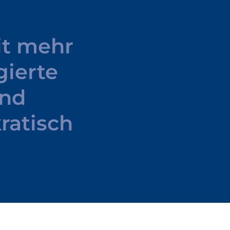
it
mehr
ierte
nd
atisch