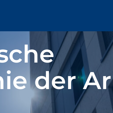
sche
e der Ar