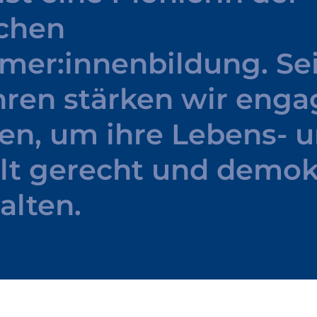
chen
mer:innenbildung.
Se
hren
stärken
wir
engag
nen,
um
ihre
Lebens-
u
lt
gerecht
und
demokr
alten.