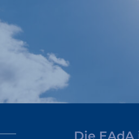
Die
EAdA