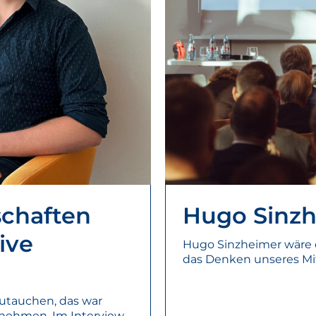
schaften
Hugo Sinzh
ive
Hugo Sinzheimer wäre d
das Denken unseres Mitg
zutauchen, das war
unehmen. Im Interview