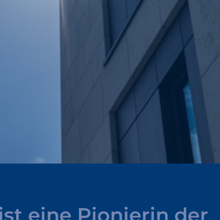
ist
eine
Pionierin
der